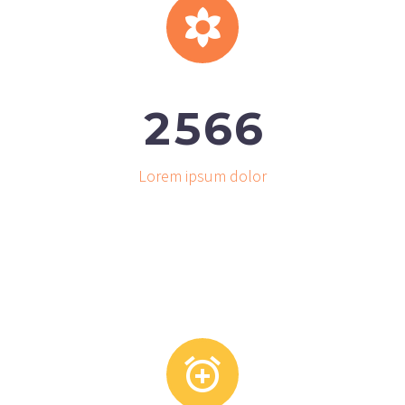


2
5
6
6
Lorem ipsum dolor

