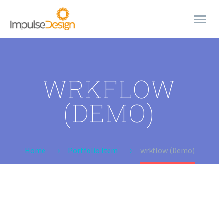
WRKFLOW
(DEMO)
Home
Portfolio Item
wrkflow (Demo)