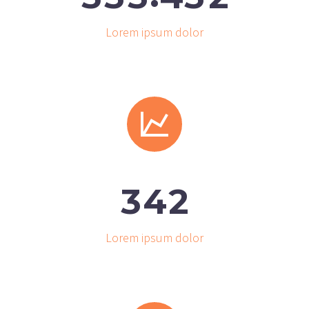
Lorem ipsum dolor


3
4
2
Lorem ipsum dolor