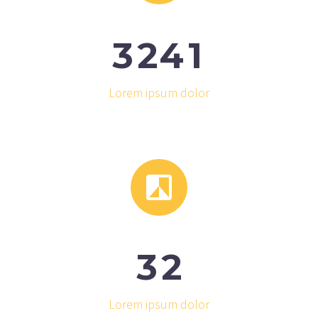
3
2
4
1
Lorem ipsum dolor


3
2
Lorem ipsum dolor