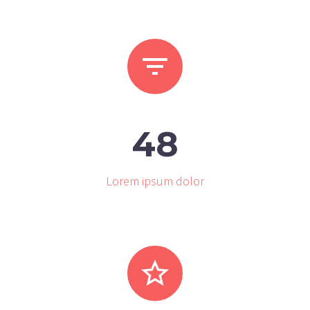


4
8
Lorem ipsum dolor

