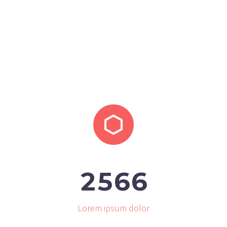


2
5
6
6
Lorem ipsum dolor