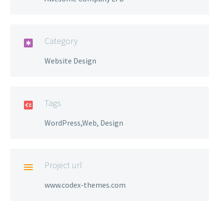
Category

Website Design
Tags

WordPress,Web, Design
Project url

www.codex-themes.com