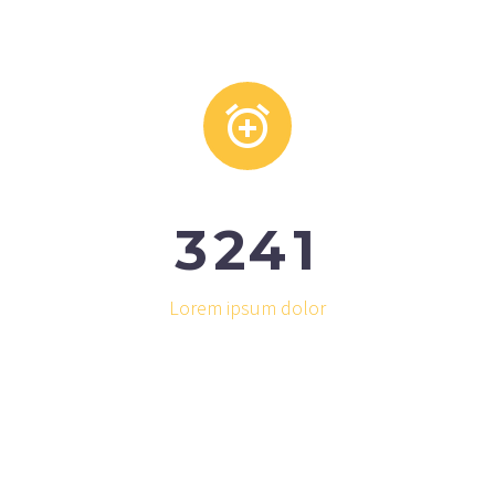


3
2
4
1
Lorem ipsum dolor