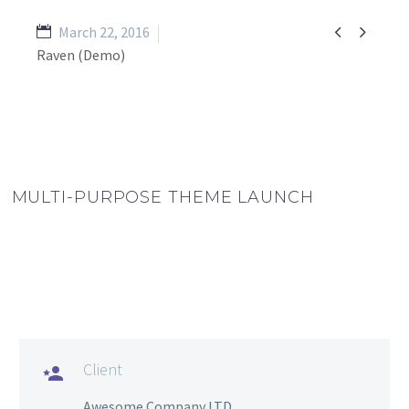


March 22, 2016
Raven (Demo)
MULTI-PURPOSE THEME LAUNCH
Client

Awesome Company LTD