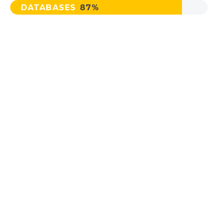
DATABASES
87%
MAIN STEPS &
RESULTS