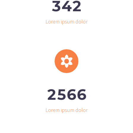
3
4
2
Lorem ipsum dolor


2
5
6
6
Lorem ipsum dolor