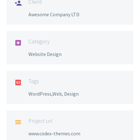
Client

Awesome Company LTD
Category

Website Design
Tags

WordPress,Web, Design
Project url

www.codex-themes.com