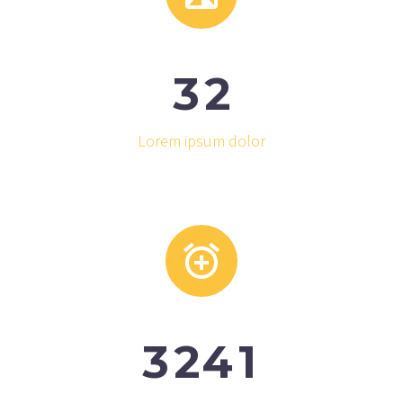
3
2
Lorem ipsum dolor


3
2
4
1