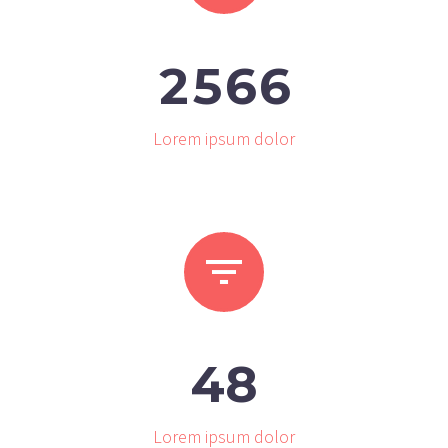
2
5
6
6
Lorem ipsum dolor


4
8
Lorem ipsum dolor