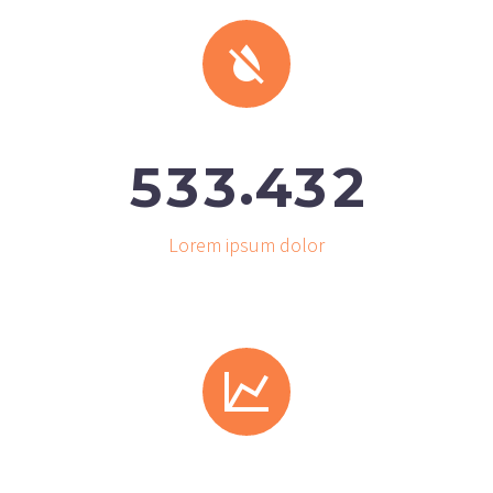


.
5
3
3
4
3
2
Lorem ipsum dolor

