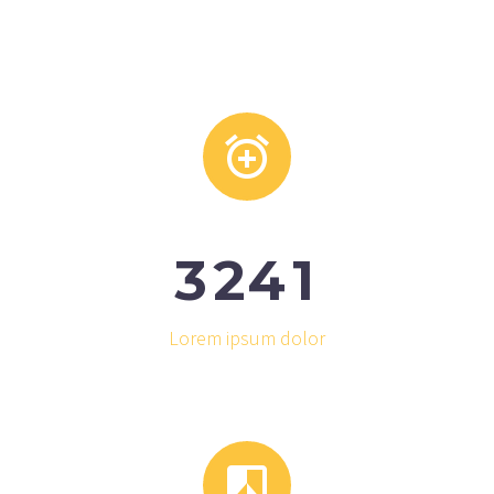


3
2
4
1
Lorem ipsum dolor

