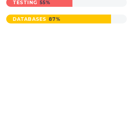
TESTING
55%
DATABASES
87%
MAIN STEPS &