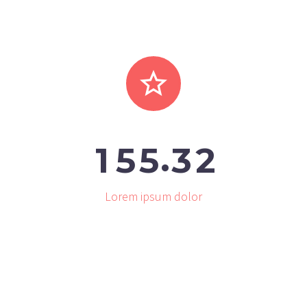


.
1
5
5
3
2
Lorem ipsum dolor